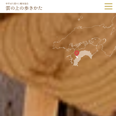
ゆすはら雲の上観光協会｜雲の上の歩き
Tel.0889-65-1187
観光スポット
隈研吾建築
森林・自然
歴史・文化
体験
グルメ・お土産
宿泊
体験予約
アクセス