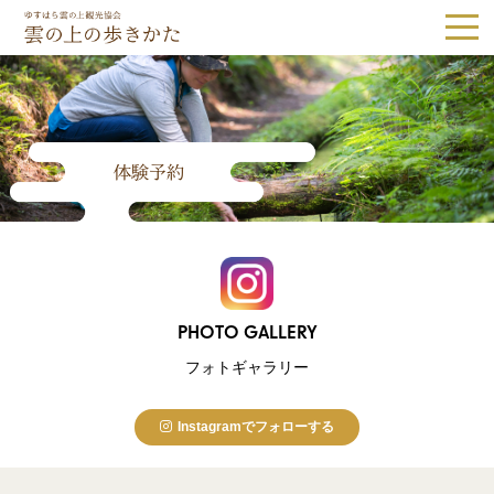
ゆすはら雲の上観光協会｜雲の上の歩き
体験予約
Tel.0889-65-1187
観光スポット
隈研吾建築
森林・自然
歴史・文化
PHOTO GALLERY
体験
グルメ・お土産
フォトギャラリー
宿泊
Instagramでフォローする
体験予約
アクセス