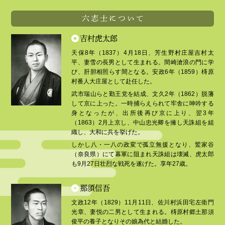
六志士について
吉村虎太郎
天保8年（1837）4月18日、芳生野村庄屋吉村太
平、妻雪の長男として生まれる。間崎滄浪の門に学
び、肝胆相照らす間となる。安政6年（1859）梼原
村番人大庄屋として赴任した。
武市瑞山らと勤王党を結成、文久2年（1862）脱藩
して京に上った。一時捕らえられて牢舎に呻吟する
身となったが、出所後再び京に上り、翌3年
（1863）2月上京し、中山忠光卿を擁し天誅組を組
織し、大和に兵を挙げた。
しかし八・一八の政変で孤立無援となり、鷲家谷
（奈良県）にて幕軍に阻まれ天誅組は壊滅、虎太郎
も9月27日壮烈な戦死を遂げた。享年27歳。
那須信吾
文政12年（1829）11月11日、佐川村浜田宅左衛門
光章、妻悦の二男として生まれる。梼原村郷土那須
俊平の養子となりその娘為代と結婚した。