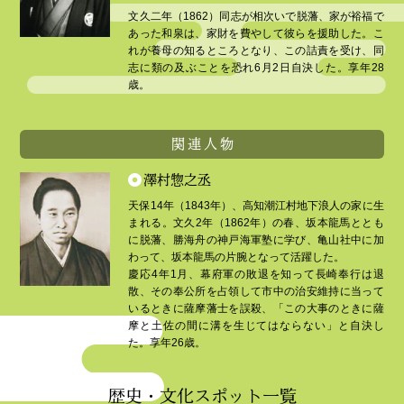
文久二年（1862）同志が相次いで脱藩、家が裕福で
あった和泉は、家財を費やして彼らを援助した。こ
れが養母の知るところとなり、この詰責を受け、同
志に類の及ぶことを恐れ6月2日自決した。享年28
歳。
関連人物
澤村惣之丞
天保14年（1843年）、高知潮江村地下浪人の家に生
まれる。文久2年（1862年）の春、坂本龍馬ととも
に脱藩、勝海舟の神戸海軍塾に学び、亀山社中に加
わって、坂本龍馬の片腕となって活躍した。
慶応4年1月、幕府軍の敗退を知って長崎奉行は退
散、その奉公所を占領して市中の治安維持に当って
いるときに薩摩藩士を誤殺、「この大事のときに薩
摩と土佐の間に溝を生じてはならない」と自決し
た。享年26歳。
歴史・文化スポット一覧