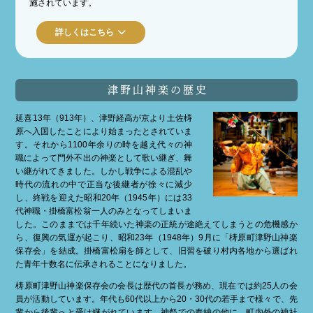
施されています。
詳しくはこちら
津野山神楽の歴史
延喜13年（913年）、津野経高が京より土佐梼
原へ入国したことにより始まったとされていま
す。それから1100年余りの時を越え代々の神
職によって門外不出の神楽として歌い継ぎ、舞
い継がれてきました。しかし戦争による混乱や
時代の流れの中で正当な後継者が徐々に減少
し、終戦を迎えた昭和20年（1945年）には33
代神職・掛橋富松翁一人のみとなってしまいま
した。このままでは千年続いた神楽の正統が途絶えてしまうとの危機感か
ら、復興の気運が起こり、昭和23年（1948年）9月に「梼原町津野山神楽
保存会」を結成。掛橋富松扇を師として、旧習を破り村内各地から選ばれ
た青年十数名に伝承されることになりました。
梼原町津野山神楽保存会の会長は歴代の首長が務め、現在では約25人の会
員が活動しています。年代も60代以上から20・30代の若手まで様々で、先
輩から後輩へと受け継がれています。神祭での奉納の他に、町内外の神社