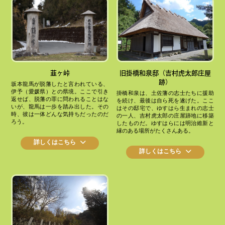
韮ヶ峠
旧掛橋和泉邸（吉村虎太郎庄屋
跡）
坂本龍馬が脱藩したと言われている、
伊予（愛媛県）との県境。ここで引き
掛橋和泉は、土佐藩の志士たちに援助
返せば、脱藩の罪に問われることはな
を続け、最後は自ら死を遂げた。ここ
いが、龍馬は一歩を踏み出した。その
はその邸宅で、ゆすはら生まれの志士
時、彼は一体どんな気持ちだったのだ
の一人、吉村虎太郎の庄屋跡地に移築
ろう。
したものだ。ゆすはらには明治維新と
縁のある場所がたくさんある。
詳しくはこちら
詳しくはこちら