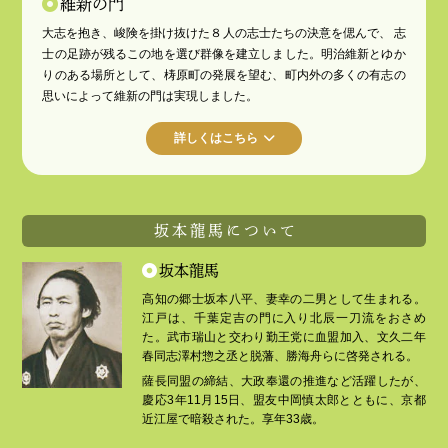
維新の門
大志を抱き、峻険を掛け抜けた８人の志士たちの決意を偲んで、 志
士の足跡が残るこの地を選び群像を建立しました。明治維新とゆか
りのある場所として、梼原町の発展を望む、町内外の多くの有志の
思いによって維新の門は実現しました。
詳しくはこちら
坂本龍馬について
坂本龍馬
高知の郷士坂本八平、妻幸の二男として生まれる。
江戸は、千葉定吉の門に入り北辰一刀流をおさめ
た。武市瑞山と交わり勤王党に血盟加入、文久二年
春同志澤村惣之丞と脱藩、勝海舟らに啓発される。
薩長同盟の締結、大政奉還の推進など活躍したが、
慶応3年11月15日、盟友中岡慎太郎とともに、京都
近江屋で暗殺された。享年33歳。