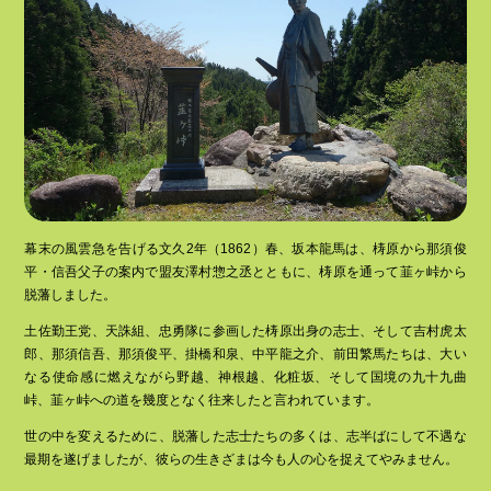
幕末の風雲急を告げる文久2年（1862）春、坂本龍馬は、梼原から那須俊
平・信吾父子の案内で盟友澤村惣之丞とともに、梼原を通って韮ヶ峠から
脱藩しました。
土佐勤王党、天誅組、忠勇隊に参画した梼原出身の志士、そして吉村虎太
郎、那須信吾、那須俊平、掛橋和泉、中平龍之介、前田繁馬たちは、大い
なる使命感に燃えながら野越、神根越、化粧坂、そして国境の九十九曲
峠、韮ヶ峠への道を幾度となく往来したと言われています。
世の中を変えるために、脱藩した志士たちの多くは、志半ばにして不遇な
最期を遂げましたが、彼らの生きざまは今も人の心を捉えてやみません。