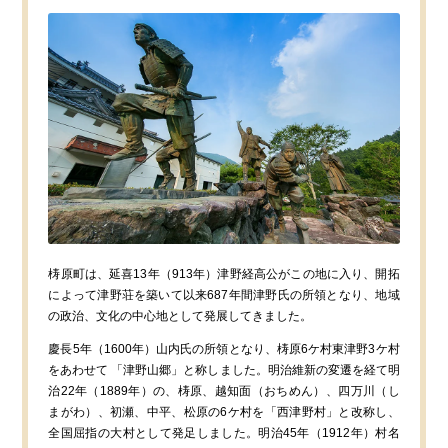
ENGLISH
繁体字
お問合せ
検索
梼原町は、延喜13年（913年）津野経高公がこの地に入り、開拓
によって津野荘を築いて以来687年間津野氏の所領となり、地域
の政治、文化の中心地として発展してきました。
慶長5年（1600年）山内氏の所領となり、梼原6ケ村東津野3ケ村
をあわせて 「津野山郷」と称しました。明治維新の変遷を経て明
治22年（1889年）の、梼原、越知面（おちめん）、四万川（し
まがわ）、初瀬、中平、松原の6ケ村を「西津野村」と改称し、
全国屈指の大村として発足しました。明治45年（1912年）村名