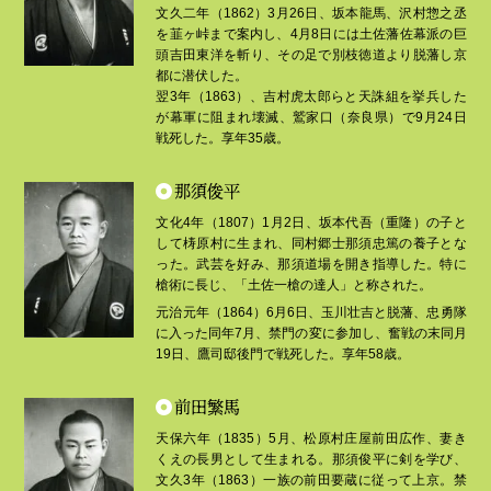
文久二年（1862）3月26日、坂本龍馬、沢村惣之丞
を韮ヶ峠まで案内し、4月8日には土佐藩佐幕派の巨
頭吉田東洋を斬り、その足で別枝徳道より脱藩し京
都に潜伏した。
翌3年（1863）、吉村虎太郎らと天誅組を挙兵した
が幕軍に阻まれ壊滅、鷲家口（奈良県）で9月24日
戦死した。享年35歳。
那須俊平
文化4年（1807）1月2日、坂本代吾（重隆）の子と
して梼原村に生まれ、同村郷士那須忠篤の養子とな
った。武芸を好み、那須道場を開き指導した。特に
槍術に長じ、「土佐一槍の達人」と称された。
元治元年（1864）6月6日、玉川壮吉と脱藩、忠勇隊
に入った同年7月、禁門の変に参加し、奮戦の末同月
19日、鷹司邸後門で戦死した。享年58歳。
前田繁馬
天保六年（1835）5月、松原村庄屋前田広作、妻き
くえの長男として生まれる。那須俊平に剣を学び、
文久3年（1863）一族の前田要蔵に従って上京。禁