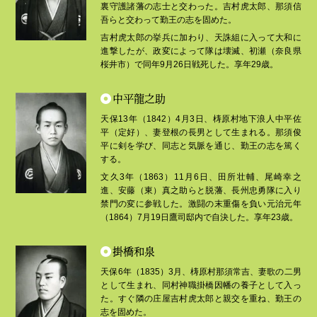
裏守護諸藩の志士と交わった。吉村虎太郎、那須信
吾らと交わって勤王の志を固めた。
吉村虎太郎の挙兵に加わり、天誅組に入って大和に
進撃したが、政変によって隊は壊滅、初瀬（奈良県
桜井市）で同年9月26日戦死した。享年29歳。
中平龍之助
天保13年（1842）4月3日、梼原村地下浪人中平佐
平（定好）、妻登根の長男として生まれる。那須俊
平に剣を学び、同志と気脈を通じ、勤王の志を篤く
する。
文久3年（1863）11月6日、田所壮輔、尾崎幸之
進、安藤（東）真之助らと脱藩、長州忠勇隊に入り
禁門の変に参戦した。激闘の末重傷を負い元治元年
（1864）7月19日鷹司邸内で自決した。享年23歳。
掛橋和泉
天保6年（1835）3月、梼原村那須常吉、妻歌の二男
として生まれ、同村神職掛橋因幡の養子として入っ
た。すぐ隣の庄屋吉村虎太郎と親交を重ね、勤王の
志を固めた。