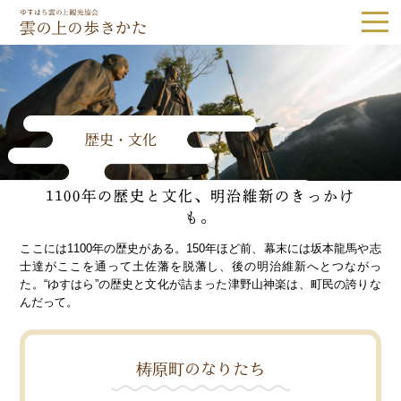
ゆすはら雲の上観光協会｜雲の上の歩き
歴史・文化
Tel.0889-65-1187
1100年の歴史と文化、明治維新のきっかけ
観光スポット
隈研吾建築
も。
森林・自然
歴史・文化
ここには1100年の歴史がある。150年ほど前、幕末には坂本龍馬や志
士達がここを通って土佐藩を脱藩し、後の明治維新へとつながっ
体験
グルメ・お土産
た。“ゆすはら”の歴史と文化が詰まった津野山神楽は、町民の誇りな
んだって。
宿泊
梼原町のなりたち
体験予約
アクセス