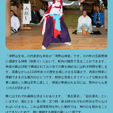
「津野山文化」の代表的な存在が「津野山神楽」です。その年の五穀豊穣
に感謝する神祭（秋祭り）において、町内の随所で見ることができます。
神楽の舞は18節で構成されており全ての舞を納めるには約８時間を要しま
す。質素ながらも1100年余りの歴史を感じさせる荘厳さで、内容が簡単に
理解できるのも魅力のひとつです。軽快な音楽とダイナミックな動きが見
事に融合した舞は非常に楽しく、神楽が奉納される日には、県外からも多
くの人が訪れます。
舞にはそれぞれ厳格な決まりがあります。「進左退右」「起右座左」とい
いますが、進むとき・退く時・立つ時・座る時それぞれの作法を守らなけ
ればいけません。これは原理原則を外した動作では、神の心を慰めること
はできないためで、神に奉納する神楽の厳しい一面です。