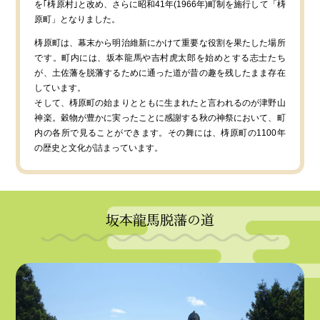
を｢梼原村｣と改め、さらに昭和41年(1966年)町制を施行して「梼
原町」となりました。
梼原町は、幕末から明治維新にかけて重要な役割を果たした場所
です。町内には、坂本龍馬や吉村虎太郎を始めとする志士たち
が、土佐藩を脱藩するために通った道が昔の趣を残したまま存在
しています。
そして、梼原町の始まりとともに生まれたと言われるのが津野山
神楽。穀物が豊かに実ったことに感謝する秋の神祭において、町
内の各所で見ることができます。その舞には、梼原町の1100年
の歴史と文化が詰まっています。
坂本龍馬脱藩の道