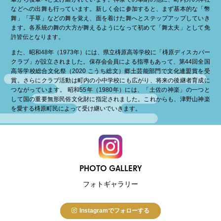
などへの出舞も行っています。新しく会に参加すると、まず基本的な「幣
舞」「手草」などの舞を覚え、面を着けた舞へとステップアップしていき
ます。各系統の舞の大方が舞えるようになって初めて「舞太夫」として免
許皆伝となります。
また、昭和48年（1973年）には、県立梼原高等学校に「梼原ディスカバー
クラブ」が設立されました。保存会会員による指導もあって、第44回全国
高等学校総合文化祭（2020 こうち総文）郷土芸能部門で文化連盟賞を受
賞。さらにクラブ活動は町内の小中学校にも広がり、将来の後継者育成に
つながっています。 昭和55年（1980年）には、「土佐の神楽」の一つと
して国の重要無形民俗文化財に指定されました。これからも、津野山神楽
を愛する梼原町民によって受け継いでいきます。
PHOTO GALLERY
フォトギャラリー
Instagramでフォローする