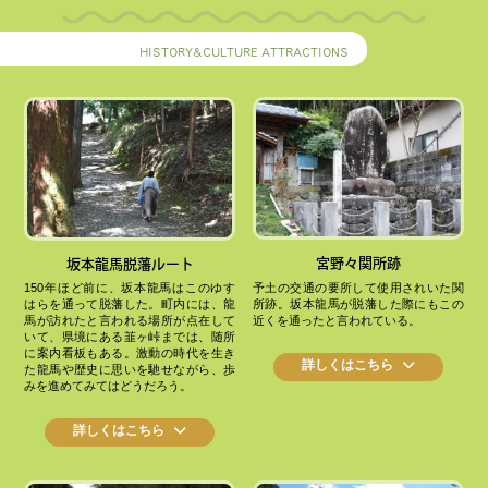
HISTORY&CULTURE ATTRACTIONS
宮野々関所跡
坂本龍馬脱藩ルート
予土の交通の要所して使用されいた関
150年ほど前に、坂本龍馬はこのゆす
所跡。坂本龍馬が脱藩した際にもこの
はらを通って脱藩した。町内には、龍
近くを通ったと言われている。
馬が訪れたと言われる場所が点在して
いて、県境にある韮ヶ峠までは、随所
に案内看板もある。激動の時代を生き
詳しくはこちら
た龍馬や歴史に思いを馳せながら、歩
みを進めてみてはどうだろう。
詳しくはこちら