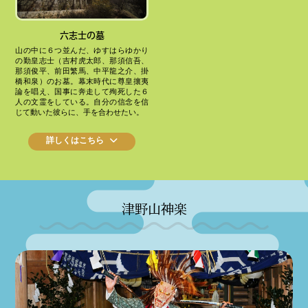
六志士の墓
山の中に６つ並んだ、ゆすはらゆかり
の勤皇志士（吉村虎太郎、那須信吾、
那須俊平、前田繁馬、中平龍之介、掛
橋和泉）のお墓。幕末時代に尊皇攘夷
論を唱え、国事に奔走して殉死した６
人の文霊をしている。自分の信念を信
じて動いた彼らに、手を合わせたい。
詳しくはこちら
津野山神楽