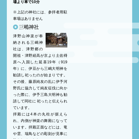
場より車で10分
※上記の神社には、参拝者用駐
車場はありません
三嶋神社
津野山神楽が奉
納される三嶋神
社は、津野郷の
開祖・津野経高が京より土佐梼
原へ入国した延喜19年（919
年）に、伊豆から三嶋大明神を
勧請し祀ったのが始まりです。
その後、藤原純友の乱に伊予河
野氏に協力して純友征伐に向か
った際に、伊予三島大明神も勧
請して同社に 祀ったと伝えられ
ています。
拝殿には4本の丸柱が据えら
れ、内側が神楽の舞殿になって
います。拝殿正面などには、竜
や雲、瑞鳥などの彫刻が見事に