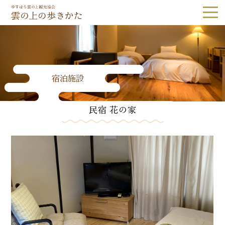
ゆすはら雲の上観光協会｜雲の上の歩き
宿泊施設
Tel.0889-65-1187
民宿 花の家
観光スポット
隈研吾建築
森林・自然
歴史・文化
体験
グルメ・お土産
宿泊
体験予約
アクセス