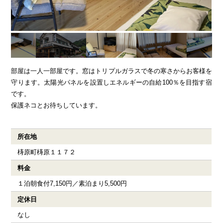
ENGLISH
繁体字
お問合せ
部屋は一人一部屋です。窓はトリプルガラスで冬の寒さからお客様を
検索
守ります。太陽光パネルを設置しエネルギーの自給100％を目指す宿
です。
保護ネコとお待ちしています。
所在地
梼原町梼原１１７２
料金
１泊朝食付7,150円／素泊まり5,500円
定休日
なし