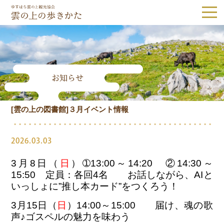
ゆすはら雲の上観光協会｜雲の上の歩き
お知らせ
Tel.0889-65-1187
[雲の上の図書館]３月イベント情報
観光スポット
隈研吾建築
森林・自然
歴史・文化
2026.03.03
体験
グルメ・お土産
3月8日（
日
）➀13:00～14:20 ②14:30～
15:50 定員：各回4名 お話しながら、AIと
宿泊
いっしょに”推し本カード”をつくろう！
3月15日（
日
）14:00～15:00 届け、魂の歌
声♪ゴスペルの魅力を味わう
体験予約
アクセス