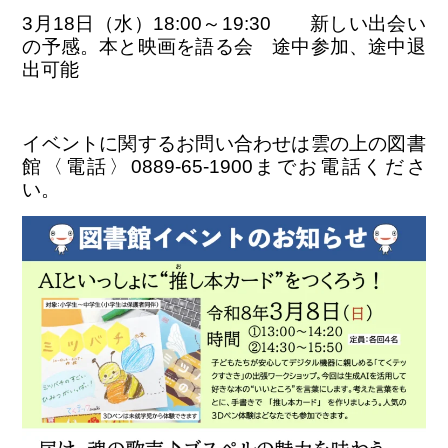
3月18日（水）18:00～19:30 新しい出会い
ENGLISH
繁体字
の予感。本と映画を語る会 途中参加、途中退
出可能
お問合せ
イベントに関するお問い合わせは雲の上の図書
検索
館〈電話〉0889-65-1900までお電話くださ
い。