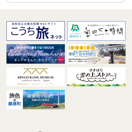
カ
イ
ブ