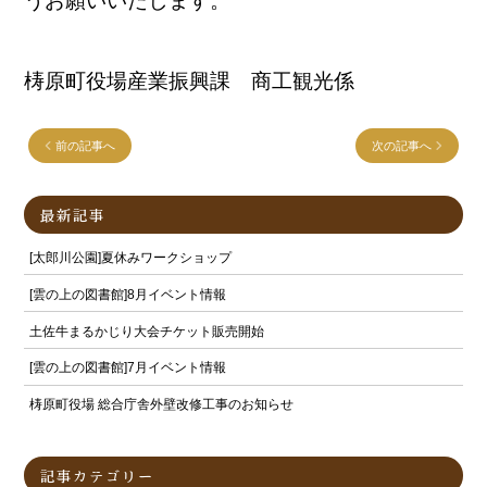
うお願いいたします。
ENGLISH
繁体字
梼原町役場産業振興課 商工観光係
お問合せ
前の記事へ
次の記事へ
検索
最新記事
[太郎川公園]夏休みワークショップ
[雲の上の図書館]8月イベント情報
土佐牛まるかじり大会チケット販売開始
[雲の上の図書館]7月イベント情報
梼原町役場 総合庁舎外壁改修工事のお知らせ
記事カテゴリー