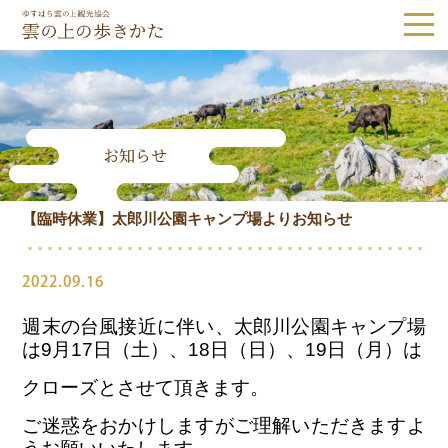
ゆすはら雲の上観光協会｜雲の上の歩き
お知らせ
Tel.0889-65-1187
【臨時休業】太郎川公園キャンプ場よりお知らせ
観光スポット
隈研吾建築
森林・自然
歴史・文化
2022.09.16
体験
グルメ・お土産
週末の台風接近に伴い、太郎川公園キャンプ場
は9月17日（土）、18日（日）、19日（月）は
宿泊
クローズとさせて頂きます。
ご迷惑をおかけしますがご理解いただきますよ
体験予約
アクセス