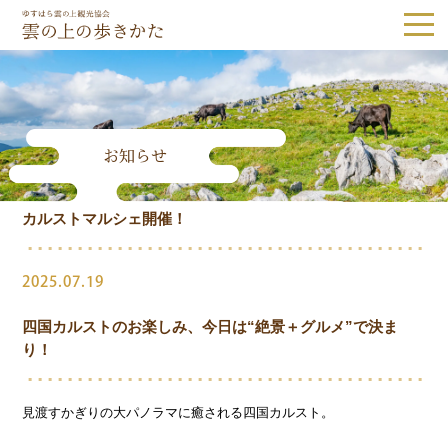
ゆすはら雲の上観光協会｜雲の上の歩き
お知らせ
Tel.0889-65-1187
カルストマルシェ開催！
観光スポット
隈研吾建築
森林・自然
歴史・文化
2025.07.19
体験
グルメ・お土産
四国カルストのお楽しみ、今日は“絶景＋グルメ”で決ま
り！
宿泊
見渡すかぎりの大パノラマに癒される四国カルスト。
体験予約
アクセス