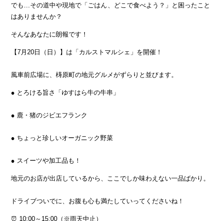
でも…その道中や現地で「ごはん、どこで食べよう？」と困ったこと
はありませんか？
ENGLISH
繁体字
そんなあなたに朗報です！
お問合せ
【7月20日（日）】は「カルストマルシェ」を開催！
検索
風車前広場に、梼原町の地元グルメがずらりと並びます。
● とろける旨さ「ゆすはら牛の牛串」
● 鹿・猪のジビエフランク
● ちょっと珍しいオーガニック野菜
● スイーツや加工品も！
地元のお店が出店しているから、ここでしか味わえない一品ばかり。
ドライブついでに、お腹も心も満たしていってくださいね！
⏰ 10:00～15:00（※雨天中止）