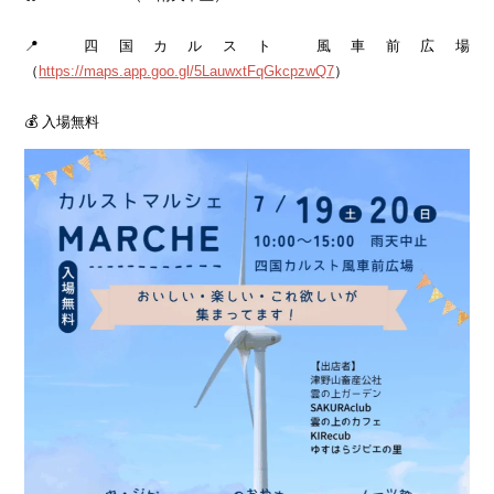
📍 四国カルスト 風車前広場
（
https://maps.app.goo.gl/5LauwxtFqGkcpzwQ7
）
💰 入場無料