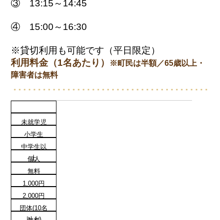
③ 13:15～14:45
④ 15:00～16:30
※貸切利用も可能です（平日限定）
利用料金（1名あたり）
※町民は半額／65歳以上・
障害者は無料
未就学児
小学生
中学生以
上
個人
無料
1,000円
2,000円
団体(10名
以上)