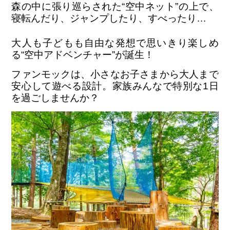
森の中に張り巡らされた“空中ネット”の上で、
寝転んだり、ジャンプしたり、すべったり…
ENGLISH
繁体字
大人も子どもも自由な発想で思いきり楽しめ
お問合せ
る“空中アドベンチャー”が誕生！
ファンモックは、小さなお子さまから大人まで
検索
安心して遊べる設計。家族みんなで特別な1日
を過ごしませんか？