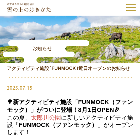
ゆすはら雲の上観光協会｜雲の上の歩き
お知らせ
Tel.0889-65-1187
アクティビティ施設｢FUNMOCK｣近日オープンのお知らせ
観光スポット
隈研吾建築
森林・自然
歴史・文化
2025.07.15
体験
グルメ・お土産
🌳新アクティビティ施設「FUNMOCK（ファン
モック）」がついに登場！8月1日OPEN🎉
宿泊
この夏、
太郎川公園
に新しいアクティビティ施
設「
FUNMOCK（ファンモック）
」がオープン
します！
体験予約
アクセス