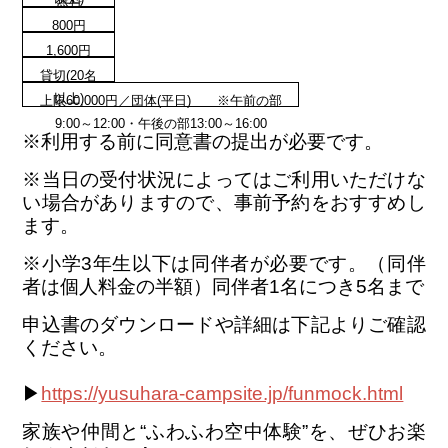
無料
800円
1,600円
貸切(20名
以上)
上限60,000円／団体(平日) ※午前の部
9:00～12:00・午後の部13:00～16:00
※利用する前に同意書の提出が必要です。
※当日の受付状況によってはご利用いただけな
い場合がありますので、事前予約をおすすめし
ます。
※小学3年生以下は同伴者が必要です。（同伴
者は個人料金の半額）同伴者1名につき5名まで
申込書のダウンロードや詳細は下記よりご確認
ください。
▶
https://yusuhara-campsite.jp/funmock.html
家族や仲間と“ふわふわ空中体験”を、ぜひお楽