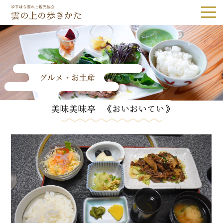
ゆすはら雲の上観光協会｜雲の上の歩き
グルメ・お土産
Tel.0889-65-1187
美味美味亭 《おいおいてい》
観光スポット
隈研吾建築
森林・自然
歴史・文化
体験
グルメ・お土産
宿泊
体験予約
アクセス