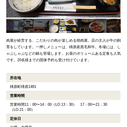
ENGLISH
繁体字
お問合せ
肉屋が経営する、こだわりの肉が楽しめる焼肉屋。店の主人が牛の飼
検索
育をしています。一押しメニューは、梼原産黒毛和牛。冬場には、し
ゃぶしゃぶなどの鍋も登場します。お昼のボリュームある定食も人気
です。20名様までの団体予約も受け付けています。
所在地
梼原町梼原1481
営業時間
営業時間11：00〜14：00（LO.13：30） 17：00〜21：30
（LO.21：00）
定休日