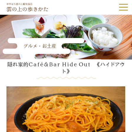
ゆすはら雲の上観光協会｜雲の上の歩き
グルメ・お土産
Tel.0889-65-1187
隠れ家的Café＆Bar Hide Out 《ハイドアウ
観光スポット
隈研吾建築
ト》
森林・自然
歴史・文化
体験
グルメ・お土産
宿泊
体験予約
アクセス