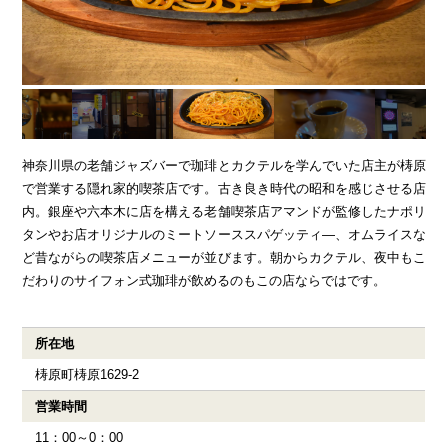
ENGLISH
繁体字
お問合せ
検索
神奈川県の老舗ジャズバーで珈琲とカクテルを学んでいた店主が梼原
で営業する隠れ家的喫茶店です。古き良き時代の昭和を感じさせる店
内。銀座や六本木に店を構える老舗喫茶店アマンドが監修したナポリ
タンやお店オリジナルのミートソーススパゲッティ―、オムライスな
ど昔ながらの喫茶店メニューが並びます。朝からカクテル、夜中もこ
だわりのサイフォン式珈琲が飲めるのもこの店ならではです。
所在地
梼原町梼原1629-2
営業時間
11：00～0：00