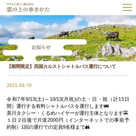
ゆすはら雲の上観光協会｜雲の上の歩き
お知らせ
Tel.0889-65-1187
【期間限定】四国カルストシャトルバス運行について
観光スポット
隈研吾建築
森林・自然
歴史・文化
2025.09.19
体験
グルメ・お土産
令和7年9/13(土)～10/13(月祝)の土・日・祝（計13日
間）運行する有料シャトルバスを運行します🚌
宿泊
美川タクシー・くるめハイヤーが運行主体となります🚕
１日２往復で片道2000円（インターネットでの事前予
約制）1回の運行での定員9名様まで👥
体験予約
アクセス